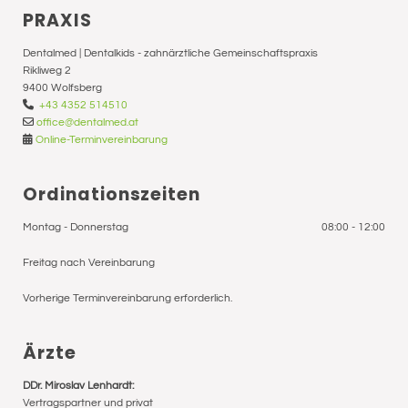
PRAXIS
Dentalmed | Dentalkids - zahnärztliche Gemeinschaftspraxis
Rikliweg 2
9400 Wolfsberg

+43 4352 514510

office@dentalmed.at

Online-Terminvereinbarung
Ordinationszeiten
Montag - Donnerstag
08:00 - 12:00
Freitag nach Vereinbarung
Vorherige Terminvereinbarung erforderlich.
Ärzte
DDr. Miroslav Lenhardt:
Vertragspartner und privat