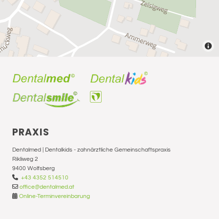
PRAXIS
Dentalmed | Dentalkids - zahnärztliche Gemeinschaftspraxis
Rikliweg 2
9400 Wolfsberg

+43 4352 514510

office@dentalmed.at

Online-Terminvereinbarung