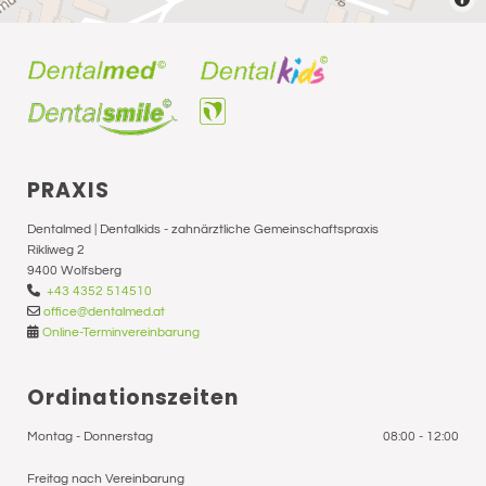
PRAXIS
Dentalmed | Dentalkids - zahnärztliche Gemeinschaftspraxis
Rikliweg 2
9400 Wolfsberg

+43 4352 514510

office@dentalmed.at

Online-Terminvereinbarung
Ordinationszeiten
Montag - Donnerstag
08:00 - 12:00
Freitag nach Vereinbarung